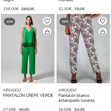
159,00€
265,0€
52,50€
75,0€
40%
50%
ARGGIDO
ARGGIDO
PANTALON CREPE VERDE
Pantalón blanco
estampado lunares
27,00€
45,0€
26,00€
52,0€