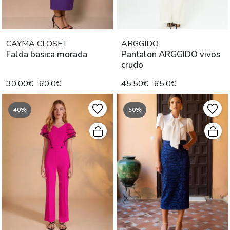
CAYMA CLOSET
ARGGIDO
Falda basica morada
Pantalon ARGGIDO vivos
crudo
30,00€
60,0€
45,50€
65,0€
40%
50%