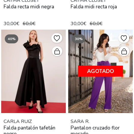
CAYMA CLOSET
CAYMA CLOSET
Falda recta midi negra
Falda midi recta roja
30,00€
60,0€
30,00€
60,0€
40%
30%
AGOTADO
CARLA RUIZ
SARA R.
Falda pantalón tafetán
Pantalon cruzado flor
negro
morado