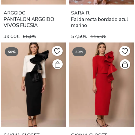
ARGGIDO
SARA R.
PANTALON ARGGIDO
Falda recta bordado azul
VIVOS FUCSIA
marino
39,00€
65,0€
57,50€
115,0€
50%
50%