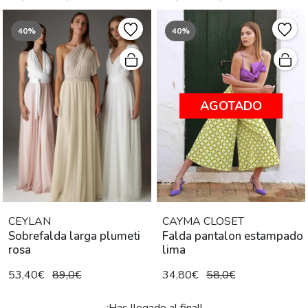
40%
40%
AGOTADO
CEYLAN
CAYMA CLOSET
Sobrefalda larga plumeti
Falda pantalon estampado
rosa
lima
53,40€
89,0€
34,80€
58,0€