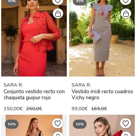
40%
40%
SARA R.
SARA R.
Conjunto vestido recto con
Vestido midi recto cuadros
chaqueta guipur rojo
Vichy negro
150,00€
250,0€
99,00€
165,0€
50%
50%