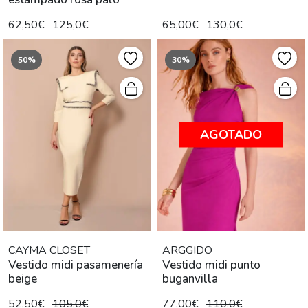
62,50€
125,0€
65,00€
130,0€
50%
30%
AGOTADO
CAYMA CLOSET
ARGGIDO
Vestido midi pasamenería
Vestido midi punto
beige
buganvilla
52,50€
105,0€
77,00€
110,0€