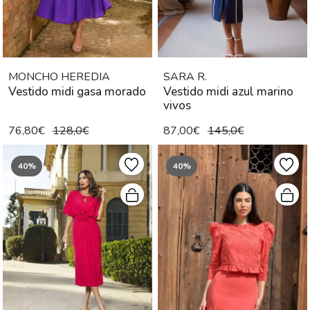
MONCHO HEREDIA
SARA R.
Vestido midi gasa morado
Vestido midi azul marino
vivos
76,80€
128,0€
87,00€
145,0€
40%
40%