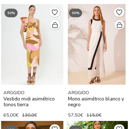
50%
50%
ARGGIDO
ARGGIDO
Vestido midi asimétrico
Mono asimétrico blanco y
tonos tierra
negro
65,00€
130,0€
57,50€
115,0€