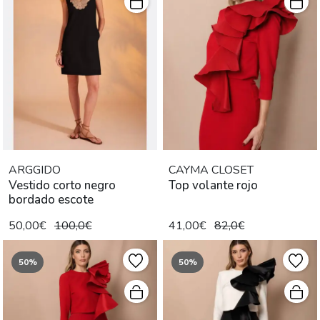
ARGGIDO
CAYMA CLOSET
Vestido corto negro
Top volante rojo
bordado escote
50,00€
100,0€
41,00€
82,0€
50%
50%