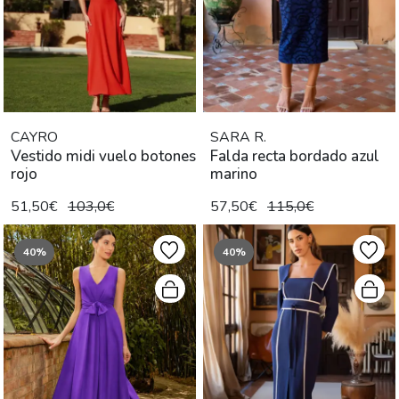
CAYRO
SARA R.
Vestido midi vuelo botones
Falda recta bordado azul
rojo
marino
51,50€
103,0€
57,50€
115,0€
40%
40%