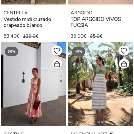
CENTELLA
ARGGIDO
Vestido midi cruzado
TOP ARGGIDO VIVOS
drapeado blanco
FUCSIA
83,40€
139,0€
39,00€
65,0€
30%
40%