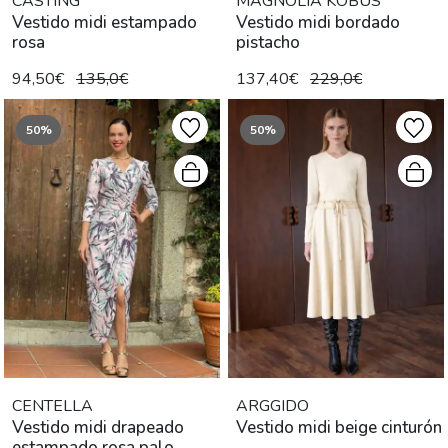
CASTING
MAGNOLIA KOBUS
Vestido midi estampado
Vestido midi bordado
rosa
pistacho
94,50€
135,0€
137,40€
229,0€
50%
50%
CENTELLA
ARGGIDO
Vestido midi drapeado
Vestido midi beige cinturón
estampado rosa palo