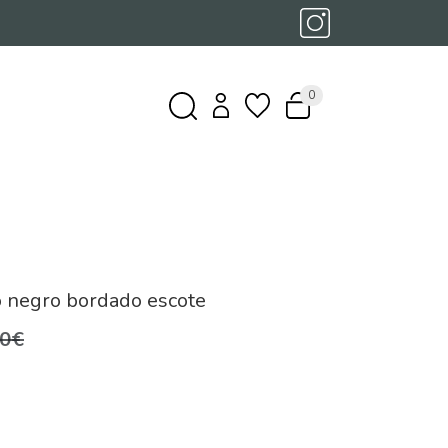
0
o negro bordado escote
,0€