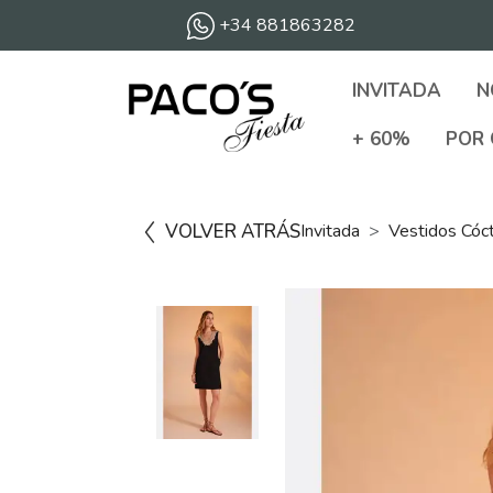
+34 881863282
INVITADA
N
+ 60%
POR 
VOLVER ATRÁS
Invitada
Vestidos Cóc