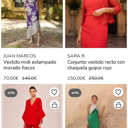
JUAN MARCOS
SARA R.
Vestido midi estampado
Conjunto vestido recto con
morado flecos
chaqueta guipur rojo
70,00€
140,0€
150,00€
250,0€
40%
40%