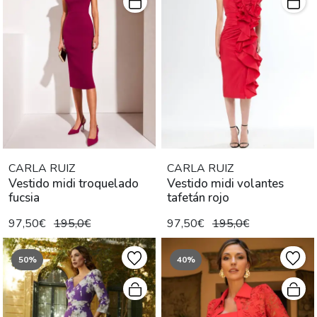
CARLA RUIZ
CARLA RUIZ
Vestido midi troquelado
Vestido midi volantes
fucsia
tafetán rojo
97,50€
195,0€
97,50€
195,0€
50%
40%