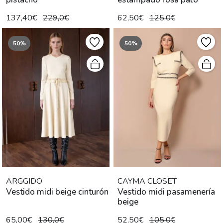
137,40€
229,0€
62,50€
125,0€
50%
50%
ARGGIDO
CAYMA CLOSET
Vestido midi beige cinturón
Vestido midi pasamenería
beige
65,00€
130,0€
52,50€
105,0€