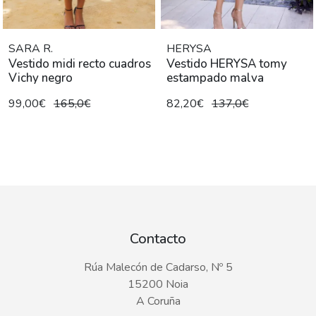
SARA R.
HERYSA
Vestido midi recto cuadros
Vestido HERYSA tomy
Vichy negro
estampado malva
99,00€
165,0€
82,20€
137,0€
Contacto
Rúa Malecón de Cadarso, Nº 5
15200 Noia
A Coruña