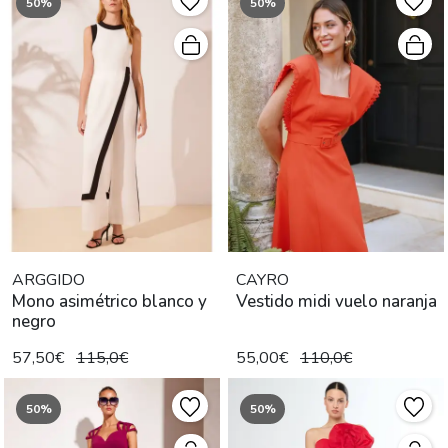
50%
50%
ARGGIDO
CAYRO
Mono asimétrico blanco y
Vestido midi vuelo naranja
negro
57,50€
115,0€
55,00€
110,0€
50%
50%