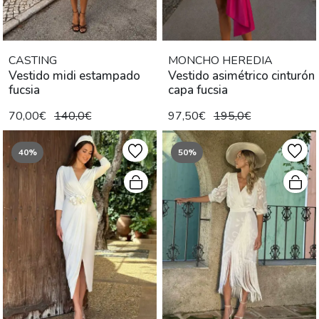
CASTING
MONCHO HEREDIA
Vestido midi estampado
Vestido asimétrico cinturón
fucsia
capa fucsia
70,00€
140,0€
97,50€
195,0€
40%
50%