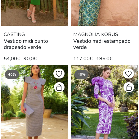
CASTING
MAGNOLIA KOBUS
Vestido midi punto
Vestido midi estampado
drapeado verde
verde
54,00€
90,0€
117,00€
195,0€
40%
40%