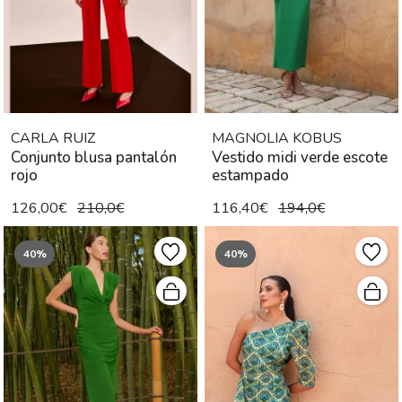
CARLA RUIZ
MAGNOLIA KOBUS
Conjunto blusa pantalón
Vestido midi verde escote
rojo
estampado
126,00€
210,0€
116,40€
194,0€
40%
40%