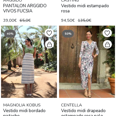
ARGGIDO
CASTING
PANTALON ARGGIDO
Vestido midi estampado
VIVOS FUCSIA
rosa
39,00€
65,0€
94,50€
135,0€
40%
50%
MAGNOLIA KOBUS
CENTELLA
Vestido midi bordado
Vestido midi drapeado
pistacho
estampado rosa palo