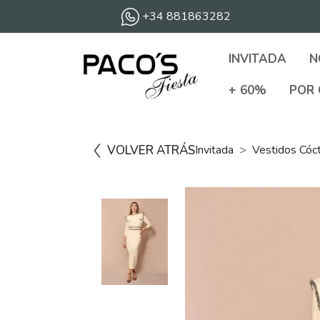
+34 881863282
INVITADA
N
+ 60%
POR 
VOLVER ATRÁS
Invitada
Vestidos Cóc