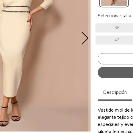
Seleccionar talla
36
42
Descripción
Vestido midi de 
elegante tejido c
especiales y even
silueta femenina,