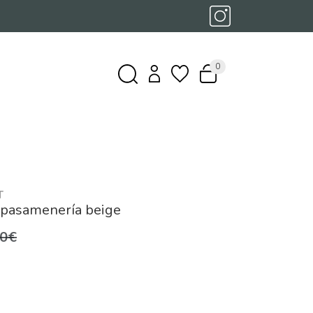
0
T
 pasamenería beige
,0€