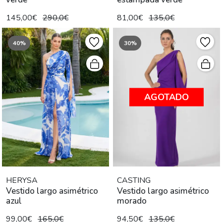
145,00€
290,0€
81,00€
135,0€
40%
30%
AGOTADO
HERYSA
CASTING
Vestido largo asimétrico
Vestido largo asimétrico
azul
morado
99,00€
165,0€
94,50€
135,0€