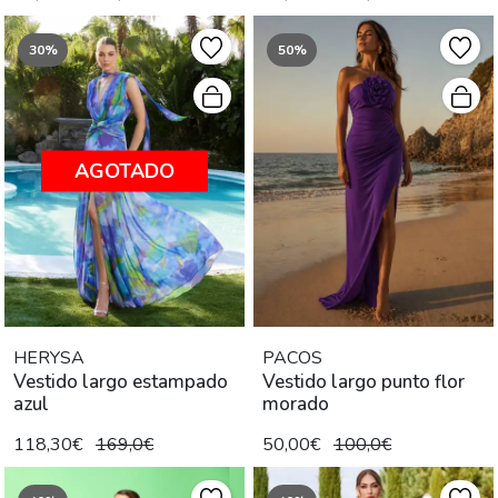
30%
50%
AGOTADO
HERYSA
PACOS
Vestido largo estampado
Vestido largo punto flor
azul
morado
118,30€
169,0€
50,00€
100,0€