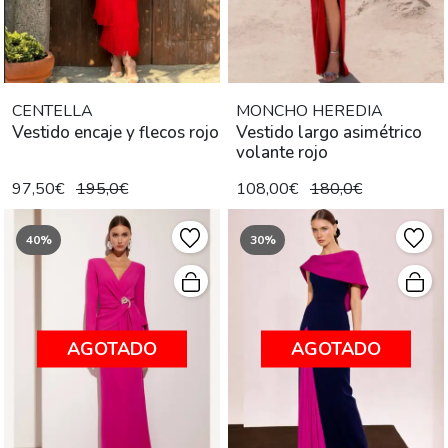
CENTELLA
MONCHO HEREDIA
Vestido encaje y flecos rojo
Vestido largo asimétrico
volante rojo
97,50€
195,0€
108,00€
180,0€
40%
30%
AGOTADO
AGOTADO