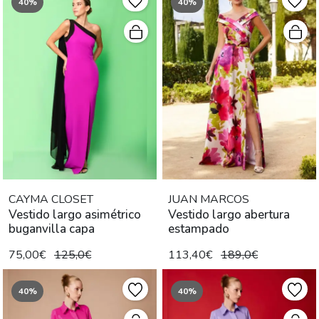
40%
40%
CAYMA CLOSET
JUAN MARCOS
Vestido largo asimétrico
Vestido largo abertura
buganvilla capa
estampado
75,00€
125,0€
113,40€
189,0€
40%
40%