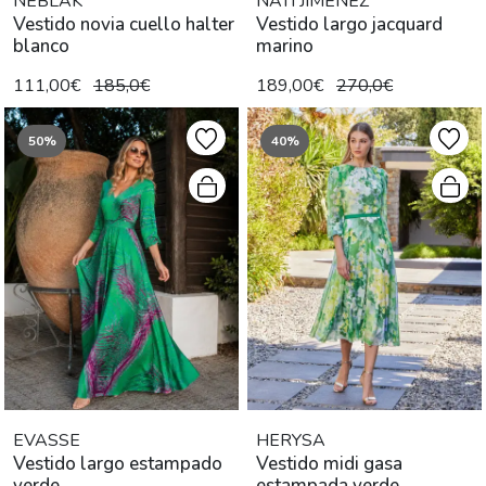
NEBLAK
NATI JIMENEZ
Vestido novia cuello halter
Vestido largo jacquard
blanco
marino
111,00€
185,0€
189,00€
270,0€
50%
40%
EVASSE
HERYSA
Vestido largo estampado
Vestido midi gasa
verde
estampada verde