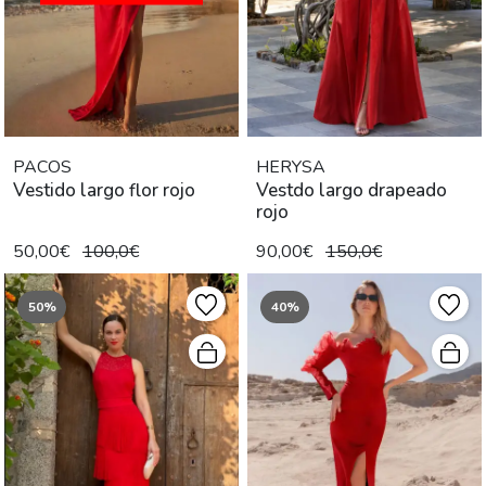
PACOS
HERYSA
Vestido largo flor rojo
Vestdo largo drapeado
rojo
50,00€
100,0€
90,00€
150,0€
50%
40%