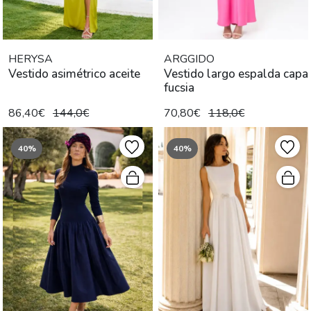
HERYSA
ARGGIDO
Vestido asimétrico aceite
Vestido largo espalda capa
fucsia
86,40€
144,0€
70,80€
118,0€
40%
40%