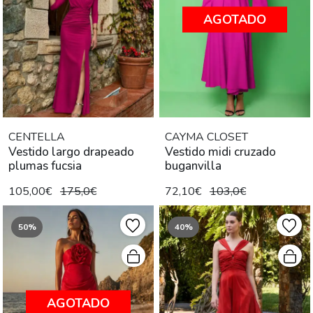
AGOTADO
CENTELLA
CAYMA CLOSET
Vestido largo drapeado
Vestido midi cruzado
plumas fucsia
buganvilla
105,00€
175,0€
72,10€
103,0€
50%
40%
AGOTADO