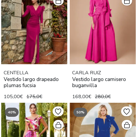
CENTELLA
CARLA RUIZ
Vestido largo drapeado
Vestido largo camisero
plumas fucsia
buganvilla
105,00€
175,0€
168,00€
280,0€
40%
50%