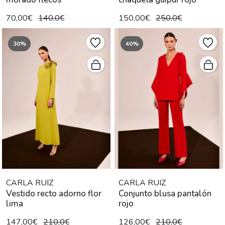
70,00€
140,0€
150,00€
250,0€
30%
40%
CARLA RUIZ
CARLA RUIZ
Vestido recto adorno flor
Conjunto blusa pantalón
lima
rojo
147,00€
210,0€
126,00€
210,0€