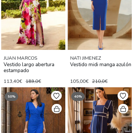
JUAN MARCOS
NATI JIMENEZ
Vestido largo abertura
Vestido midi manga azulón
estampado
113,40€
189,0€
105,00€
210,0€
50%
40%