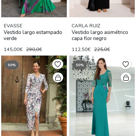
EVASSE
CARLA RUIZ
Vestido largo estampado
Vestido largo asimétrico
verde
capa flor negro
145,00€
290,0€
112,50€
225,0€
50%
50%