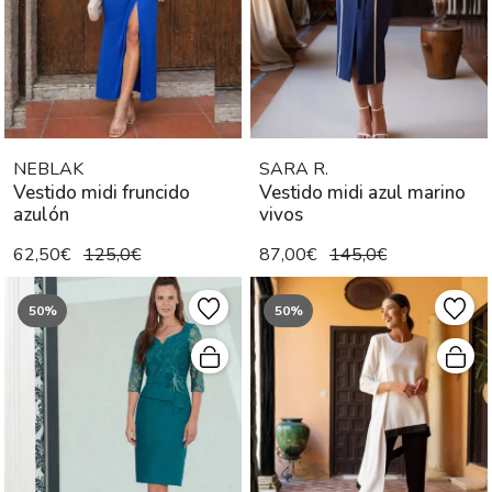
NEBLAK
SARA R.
Vestido midi fruncido
Vestido midi azul marino
azulón
vivos
62,50€
125,0€
87,00€
145,0€
50%
50%