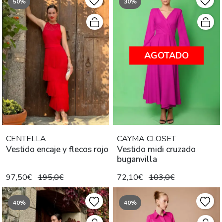
50%
30%
AGOTADO
CENTELLA
CAYMA CLOSET
Vestido encaje y flecos rojo
Vestido midi cruzado
buganvilla
97,50€
195,0€
72,10€
103,0€
40%
40%