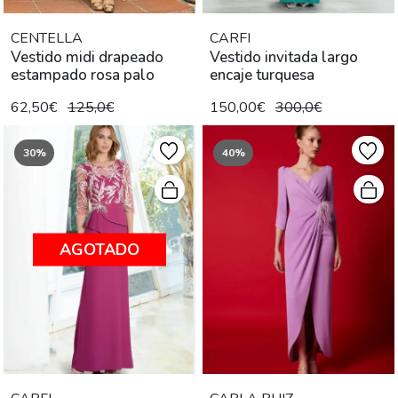
CENTELLA
CARFI
Vestido midi drapeado
Vestido invitada largo
estampado rosa palo
encaje turquesa
62,50€
125,0€
150,00€
300,0€
30%
40%
AGOTADO