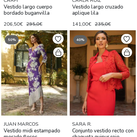
CARFI
CARLA RUIZ
Vestido largo cuerpo
Vestido largo cruzado
bordado buganvilla
aplique lila
206,50€
295,0€
141,00€
235,0€
50%
40%
JUAN MARCOS
SARA R.
Vestido midi estampado
Conjunto vestido recto con
morado flecos
chaqueta guipur rojo