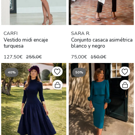
CARFI
SARA R.
Vestido midi encaje
Conjunto casaca asimétrica
turquesa
blanco y negro
127,50€
255,0€
75,00€
150,0€
40%
50%