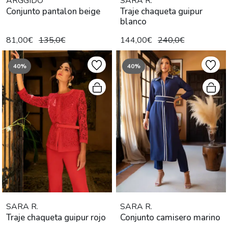
ARGGIDO
SARA R.
Conjunto pantalon beige
Traje chaqueta guipur
blanco
81,00€
135,0€
144,00€
240,0€
40%
40%
SARA R.
SARA R.
Traje chaqueta guipur rojo
Conjunto camisero marino