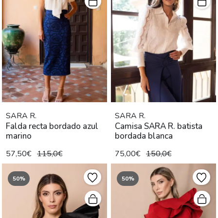
SARA R.
SARA R.
Falda recta bordado azul
Camisa SARA R. batista
marino
bordada blanca
57,50€
115,0€
75,00€
150,0€
50%
50%