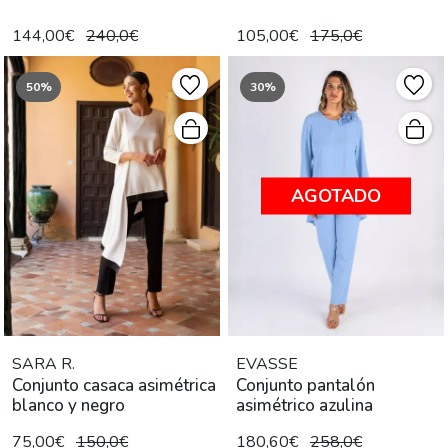
144,00€
240,0€
105,00€
175,0€
50%
30%
AGOTADO
SARA R.
EVASSE
Conjunto casaca asimétrica
Conjunto pantalón
blanco y negro
asimétrico azulina
75,00€
150,0€
180,60€
258,0€