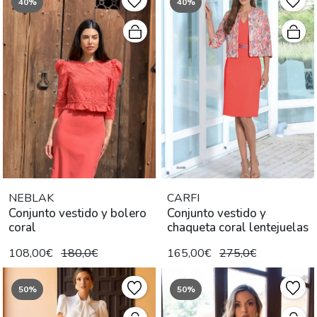
40%
40%
NEBLAK
CARFI
Conjunto vestido y bolero
Conjunto vestido y
coral
chaqueta coral lentejuelas
108,00€
180,0€
165,00€
275,0€
50%
50%