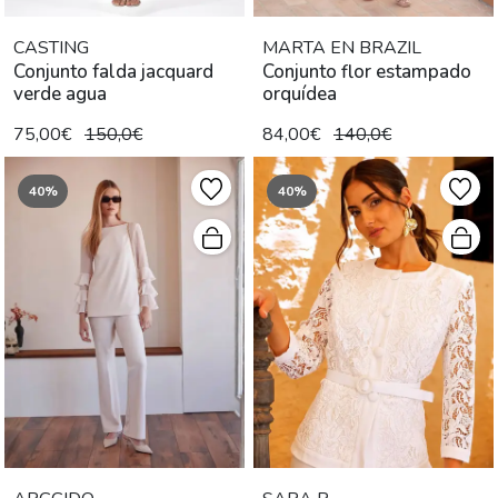
CASTING
MARTA EN BRAZIL
Conjunto falda jacquard
Conjunto flor estampado
verde agua
orquídea
75,00€
150,0€
84,00€
140,0€
40%
40%