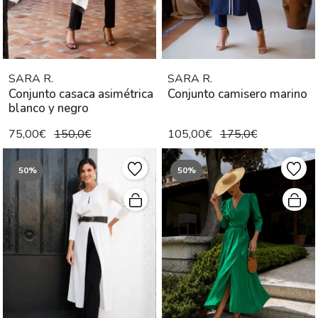
SARA R.
SARA R.
Conjunto casaca asimétrica
Conjunto camisero marino
blanco y negro
75,00€
150,0€
105,00€
175,0€
50%
50%