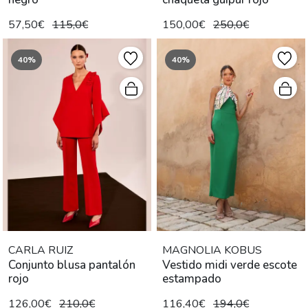
57,50€
115,0€
150,00€
250,0€
40%
40%
CARLA RUIZ
MAGNOLIA KOBUS
Conjunto blusa pantalón
Vestido midi verde escote
rojo
estampado
126,00€
210,0€
116,40€
194,0€