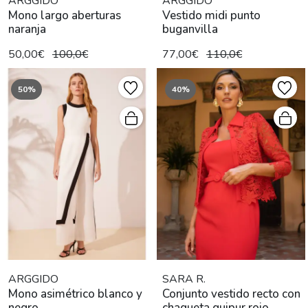
ARGGIDO
ARGGIDO
Mono largo aberturas
Vestido midi punto
naranja
buganvilla
50,00€
100,0€
77,00€
110,0€
50%
40%
ARGGIDO
SARA R.
Mono asimétrico blanco y
Conjunto vestido recto con
negro
chaqueta guipur rojo