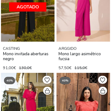
AGOTADO
CASTING
ARGGIDO
Mono invitada aberturas
Mono largo asimétrico
negro
fucsia
91,00€
130,0€
57,50€
115,0€
40%
40%