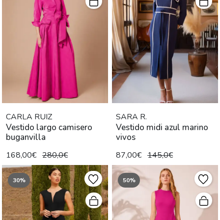
CARLA RUIZ
SARA R.
Vestido largo camisero
Vestido midi azul marino
buganvilla
vivos
168,00€
280,0€
87,00€
145,0€
30%
50%