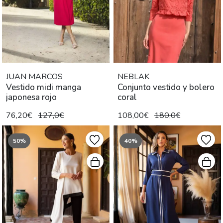
JUAN MARCOS
NEBLAK
Vestido midi manga
Conjunto vestido y bolero
japonesa rojo
coral
76,20€
127,0€
108,00€
180,0€
50%
40%