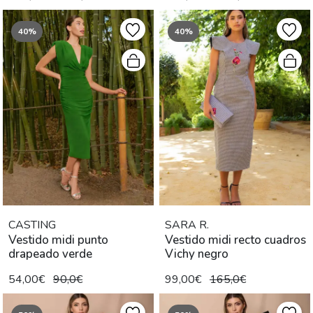
40%
40%
CASTING
SARA R.
Vestido midi punto
Vestido midi recto cuadros
drapeado verde
Vichy negro
54,00€
90,0€
99,00€
165,0€