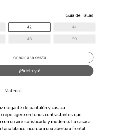
Guía de Tallas
42
44
48
50
¡Pídelo ya!
Material
iz elegante de pantalón y casaca
 crepe ligero en tonos contrastantes que
eta con un aire sofisticado y moderno. La casaca
n tono blanco incorpora una abertura frontal