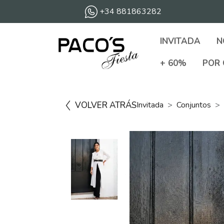
+34 881863282
INVITADA
N
+ 60%
POR 
VOLVER ATRÁS
Invitada
Conjuntos