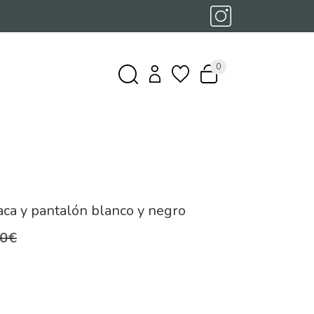
0
aca y pantalón blanco y negro
,0€