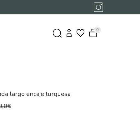
0
ada largo encaje turquesa
0,0€