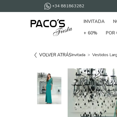
+34 881863282
INVITADA
N
+ 60%
POR 
VOLVER ATRÁS
Invitada
Vestidos Lar