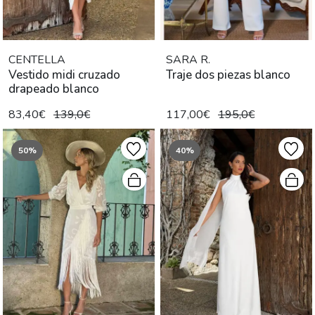
CENTELLA
SARA R.
Vestido midi cruzado
Traje dos piezas blanco
drapeado blanco
83,40€
139,0€
117,00€
195,0€
50%
40%