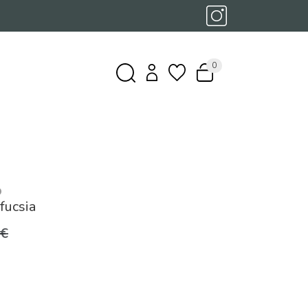
0
O
fucsia
0€