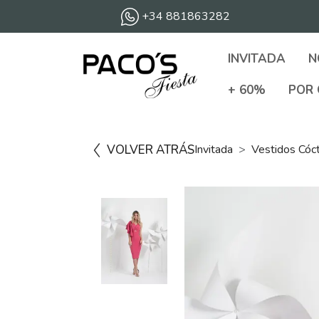
+34 881863282
INVITADA
N
+ 60%
POR 
VOLVER ATRÁS
Invitada
Vestidos Cóc