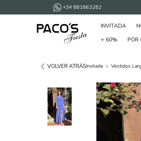
+34 881863282
INVITADA
N
+ 60%
POR 
VOLVER ATRÁS
Invitada
Vestidos Lar