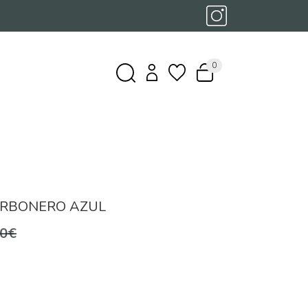
0
ARBONERO AZUL
,0€