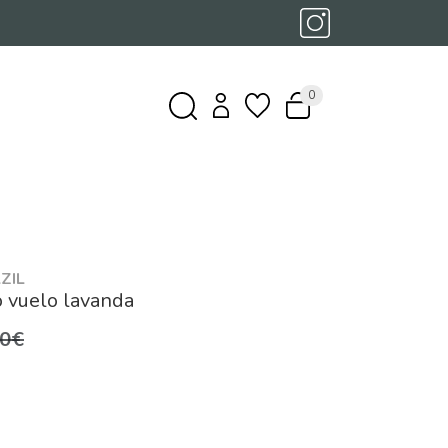
0
ZIL
o vuelo lavanda
,0€