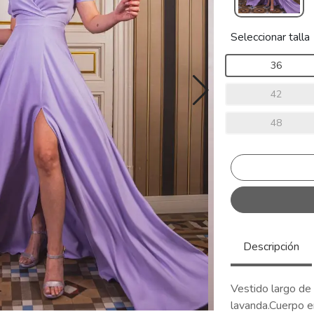
Seleccionar talla
36
42
48
Descripción
Vestido largo d
lavanda.Cuerpo en