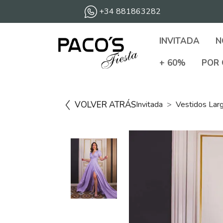
+34 881863282
INVITADA
N
+ 60%
POR 
VOLVER ATRÁS
Invitada
Vestidos Lar