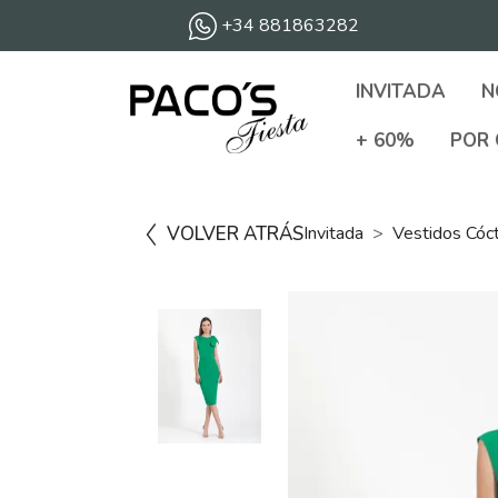
+34 881863282
INVITADA
N
+ 60%
POR 
VOLVER ATRÁS
Invitada
Vestidos Cóc