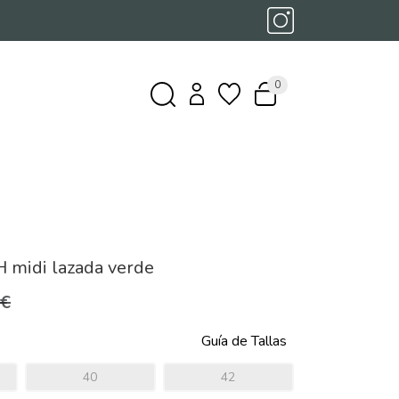
0
 midi lazada verde
0€
Guía de Tallas
40
42