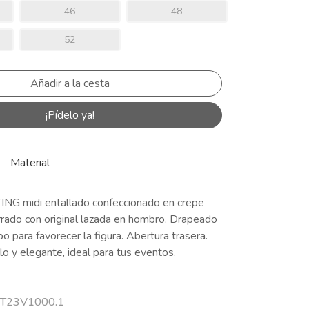
46
48
52
¡Pídelo ya!
Material
NG midi entallado confeccionado en crepe
rrado con original lazada en hombro. Drapeado
po para favorecer la figura. Abertura trasera.
lo y elegante, ideal para tus eventos.
 CT23V1000.1