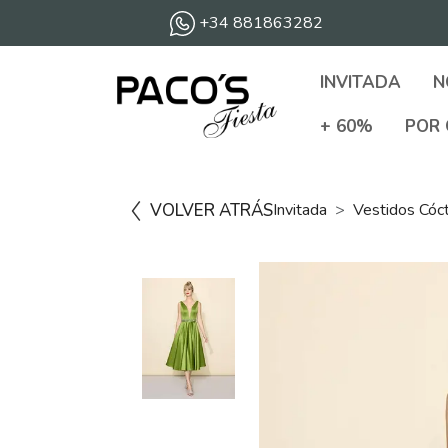
+34 881863282
INVITADA
N
+ 60%
POR 
VOLVER ATRÁS
Invitada
Vestidos Cóc