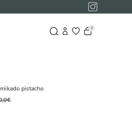
0
 mikado pistacho
0,0€