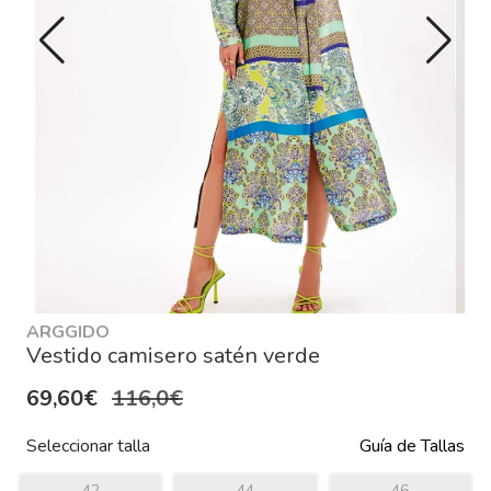
ARGGIDO
Vestido camisero satén verde
69,60€
116,0€
Seleccionar talla
Guía de Tallas
42
44
46