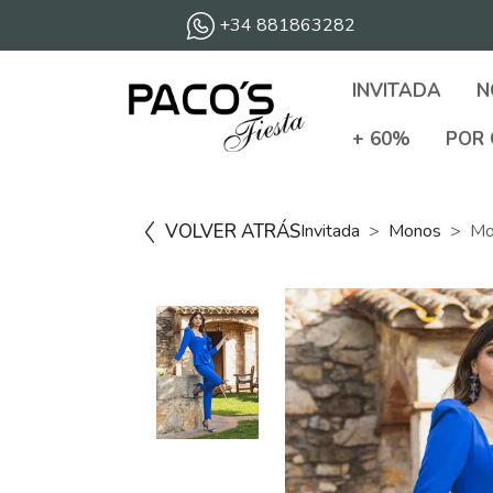
+34 881863282
INVITADA
N
+ 60%
POR 
VOLVER ATRÁS
Invitada
Monos
Mo