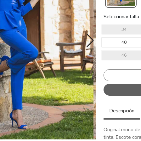
Seleccionar talla
34
40
46
Descripción
Original mono de
tinta. Escote co