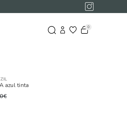
0
ZIL
 azul tinta
,0€