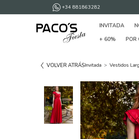
+34 881863282
INVITADA
N
+ 60%
POR 
VOLVER ATRÁS
Invitada
Vestidos Lar