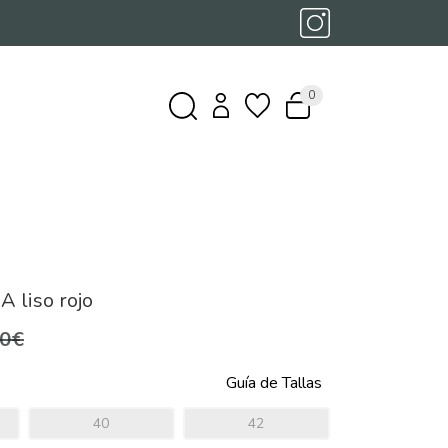
0
A liso rojo
,0€
Guía de Tallas
40
42