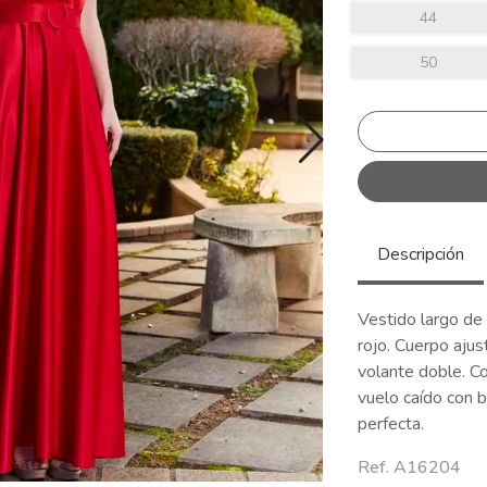
44
50
Descripción
Vestido largo d
rojo. Cuerpo ajus
volante doble. Co
vuelo caído con bo
perfecta.
Ref. A16204