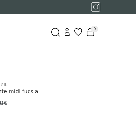
0
ZIL
te midi fucsia
,0€