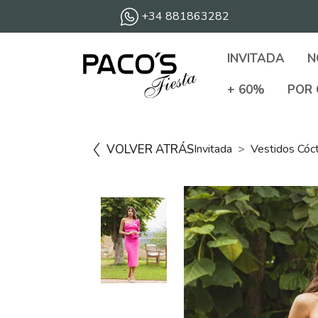
+34 881863282
INVITADA
N
+ 60%
POR 
VOLVER ATRÁS
Invitada
Vestidos Cóc