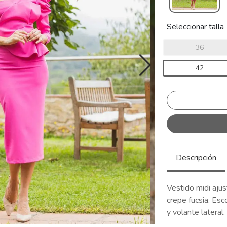
Seleccionar talla
36
42
Descripción
Vestido midi aju
crepe fucsia. Es
y volante lateral.