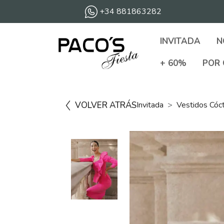
+34 881863282
INVITADA
N
+ 60%
POR 
VOLVER ATRÁS
Invitada
Vestidos Cóc