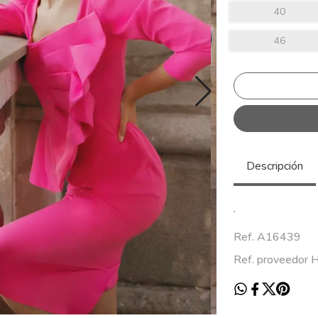
40
46
Descripción
.
Ref. A16439
Ref. proveedor