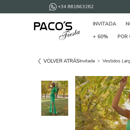
+34 881863282
INVITADA
N
+ 60%
POR 
VOLVER ATRÁS
Invitada
Vestidos Lar