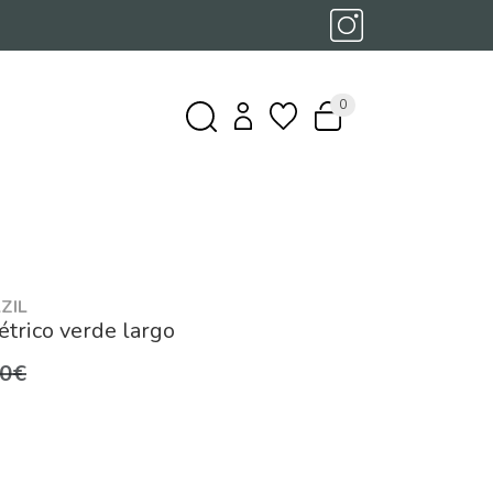
0
ZIL
étrico verde largo
,0€