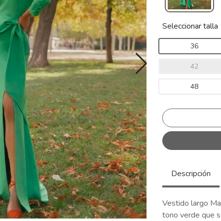
Seleccionar talla
36
42
48
Descripción
Vestido largo Mar
tono verde que se