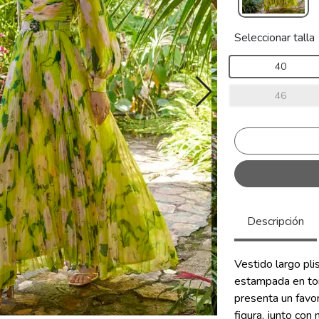
Seleccionar talla
40
46
Descripción
Vestido largo pl
estampada en ton
presenta un favo
figura, junto co