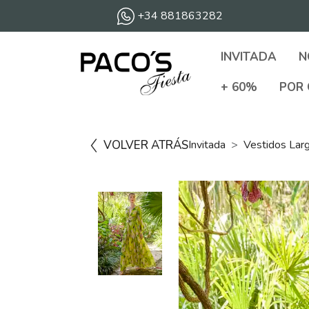
+34 881863282
INVITADA
N
+ 60%
POR 
VOLVER ATRÁS
Invitada
Vestidos Lar