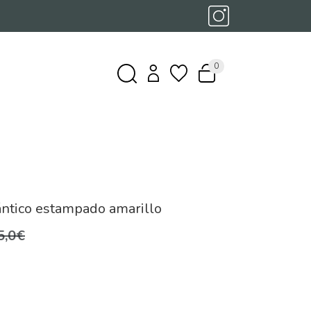
0
ntico estampado amarillo
5,0€