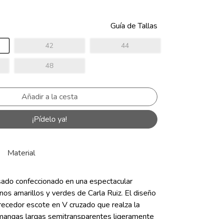
Guía de Tallas
42
44
48
¡Pídelo ya!
Material
isado confeccionado en una espectacular
os amarillos y verdes de Carla Ruiz. El diseño
recedor escote en V cruzado que realza la
n mangas largas semitransparentes ligeramente