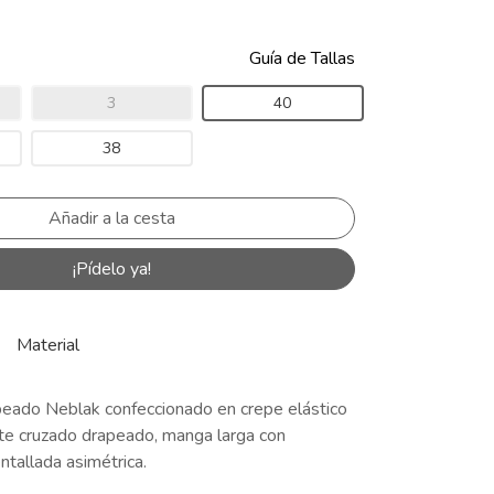
Guía de Tallas
3
40
38
¡Pídelo ya!
Material
peado Neblak confeccionado en crepe elástico
ote cruzado drapeado, manga larga con
ntallada asimétrica.