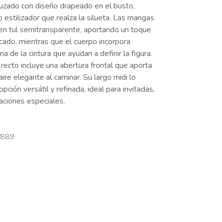
ruzado con diseño drapeado en el busto,
 estilizador que realza la silueta. Las mangas
 en tul semitransparente, aportando un toque
icado, mientras que el cuerpo incorpora
na de la cintura que ayudan a definir la figura.
 recto incluye una abertura frontal que aporta
ire elegante al caminar. Su largo midi lo
pción versátil y refinada, ideal para invitadas,
aciones especiales.
2889