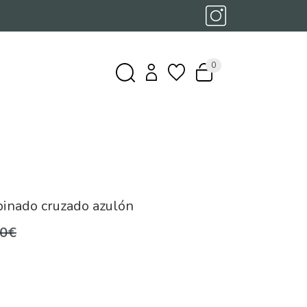
0
inado cruzado azulón
,0€