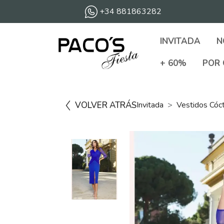
+34 881863282
INVITADA
N
+ 60%
POR 
VOLVER ATRÁS
Invitada
Vestidos Cóc