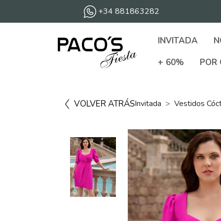
+34 881863282
INVITADA
N
+ 60%
POR 
VOLVER ATRÁS
Invitada
Vestidos Cóc