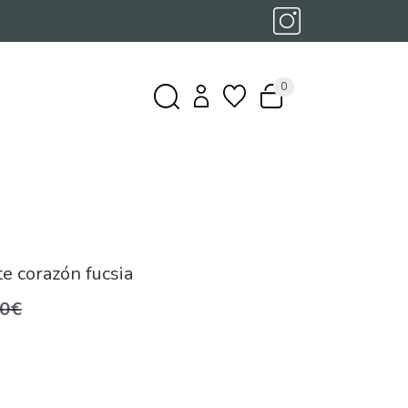
0
e corazón fucsia
,0€