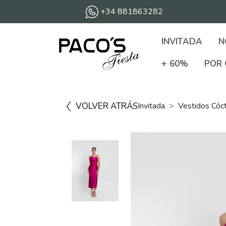
+34 881863282
INVITADA
N
+ 60%
POR 
VOLVER ATRÁS
Invitada
Vestidos Cóc