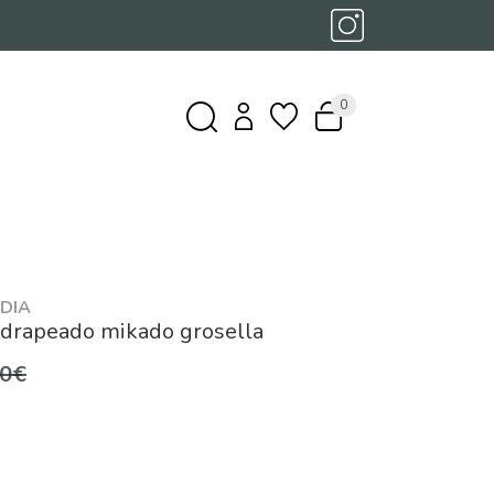
0
DIA
 drapeado mikado grosella
,0€