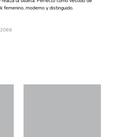
 y realza la silueta. Perfecto como vestido de
ok femenino, moderno y distinguido.
 52066