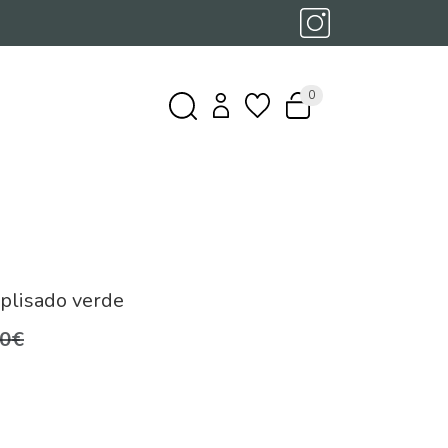
0
 plisado verde
,0€