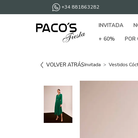
+34 881863282
INVITADA
N
+ 60%
POR 
VOLVER ATRÁS
Invitada
Vestidos Cóc