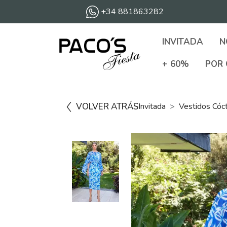
+34 881863282
INVITADA
N
+ 60%
POR 
VOLVER ATRÁS
Invitada
Vestidos Cóc