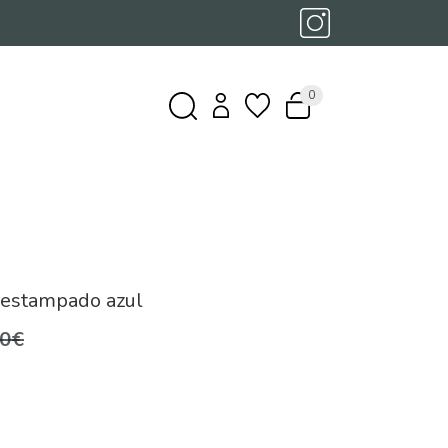
0
 estampado azul
,0€