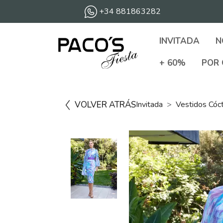
+34 881863282
INVITADA
N
+ 60%
POR 
VOLVER ATRÁS
Invitada
Vestidos Cóc