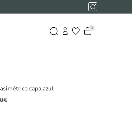
0
asimétrico capa azul
,0€