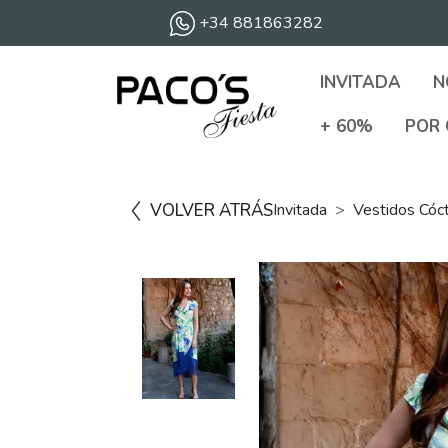
+34 881863282
INVITADA
N
+ 60%
POR 
VOLVER ATRÁS
Invitada
Vestidos Cóc