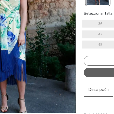
Seleccionar talla
36
42
48
Descripción
.