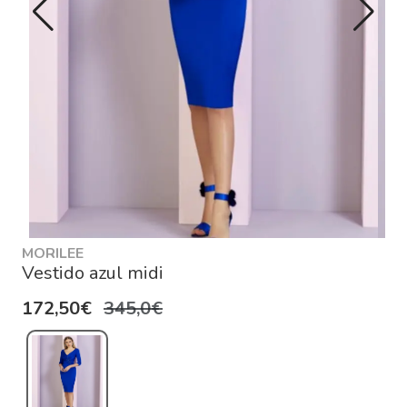
MORILEE
Vestido azul midi
172,50€
345,0€