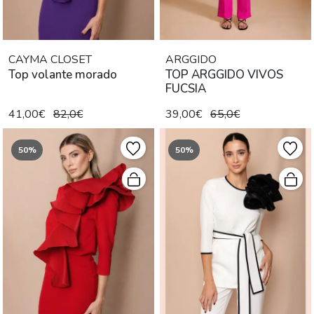
CAYMA CLOSET
ARGGIDO
Top volante morado
TOP ARGGIDO VIVOS
FUCSIA
41,00€
82,0€
39,00€
65,0€
50%
50%