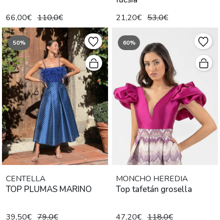
66,00€
110,0€
21,20€
53,0€
50%
60%
CENTELLA
MONCHO HEREDIA
TOP PLUMAS MARINO
Top tafetán grosella
39,50€
79,0€
47,20€
118,0€