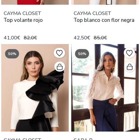
CAYMA CLOSET
CAYMA CLOSET
Top volante rojo
Top blanco con flor negra
41,00€
82,0€
42,50€
85,0€
50%
50%