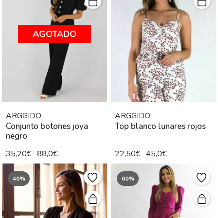
AGOTADO
ARGGIDO
ARGGIDO
Conjunto botones joya
Top blanco lunares rojos
negro
35,20€
88,0€
22,50€
45,0€
40%
60%