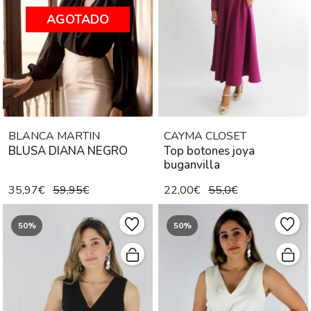
AGOTADO
BLANCA MARTIN
CAYMA CLOSET
BLUSA DIANA NEGRO
Top botones joya
buganvilla
35,97€
59,95€
22,00€
55,0€
50%
50%