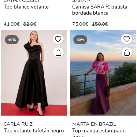
CAYMA CLOSET
SARA R.
Top blanco volante
Camisa SARA R. batista
bordada blanca
41,00€
82,0€
75,00€
150,0€
40%
60%
CARLA RUIZ
MARTA EN BRAZIL
Top volante tafetán negro
Top manga estampado
fucsia