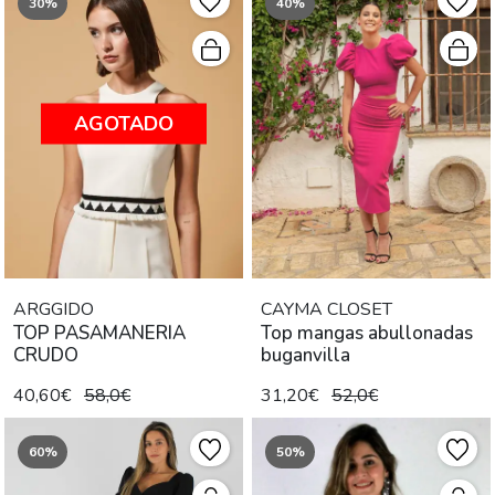
30%
40%
AGOTADO
ARGGIDO
CAYMA CLOSET
TOP PASAMANERIA
Top mangas abullonadas
CRUDO
buganvilla
40,60€
58,0€
31,20€
52,0€
60%
50%