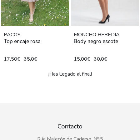
PACOS
MONCHO HEREDIA
Top encaje rosa
Body negro escote
17,50€
35,0€
15,00€
30,0€
¡Has llegado al final!
Contacto
Rúa Malecón de Cadarso, Nº 5