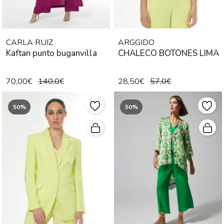
CARLA RUIZ
ARGGIDO
Kaftan punto buganvilla
CHALECO BOTONES LIMA
70,00€
140,0€
28,50€
57,0€
50%
50%