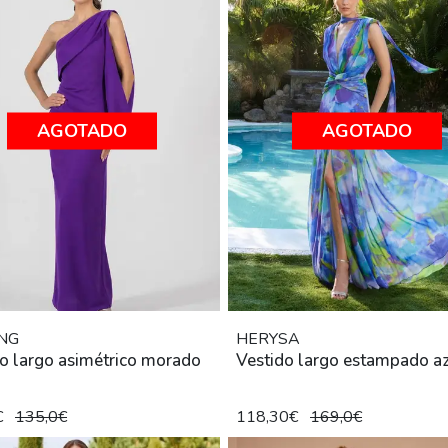
AGOTADO
AGOTADO
NG
HERYSA
o largo asimétrico morado
Vestido largo estampado a
€
135,0€
118,30€
169,0€