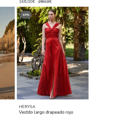
168,00€
280,0€
40%
HERYSA
Vestdo largo drapeado rojo