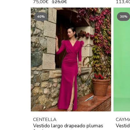
75,00€
125,0€
113,4
40%
30%
CENTELLA
CAYM
Vestido largo drapeado plumas
Vestid