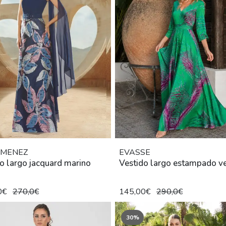
JIMENEZ
EVASSE
o largo jacquard marino
Vestido largo estampado v
0€
270,0€
145,00€
290,0€
30%