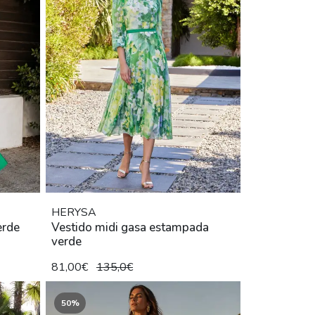
HERYSA
erde
Vestido midi gasa estampada
verde
81,00€
135,0€
50%