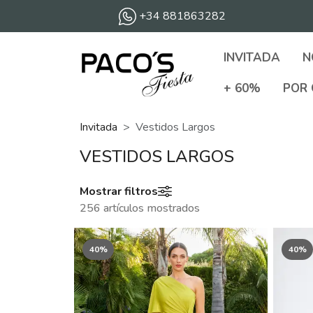
+34 881863282
INVITADA
N
+ 60%
POR 
Invitada
Vestidos Largos
VESTIDOS LARGOS
Mostrar filtros
256 artículos mostrados
40%
40%