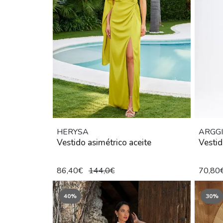
HERYSA
ARGG
Vestido asimétrico aceite
Vestid
86,40€
144,0€
70,80
40%
30%