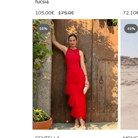
fucsia
105,00€
175,0€
72,10
50%
40%