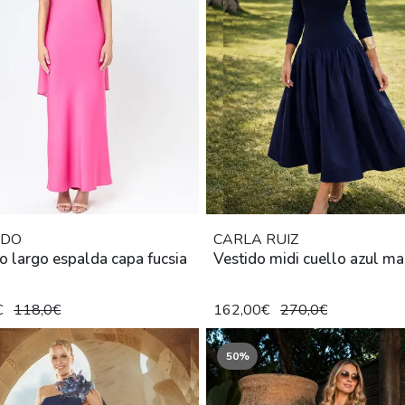
IDO
CARLA RUIZ
o largo espalda capa fucsia
Vestido midi cuello azul ma
€
118,0€
162,00€
270,0€
50%