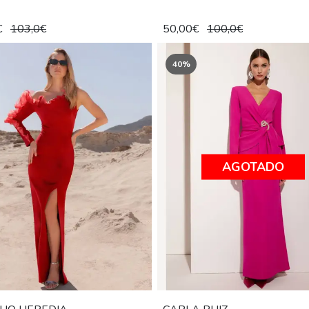
€
103,0€
50,00€
100,0€
40%
AGOTADO