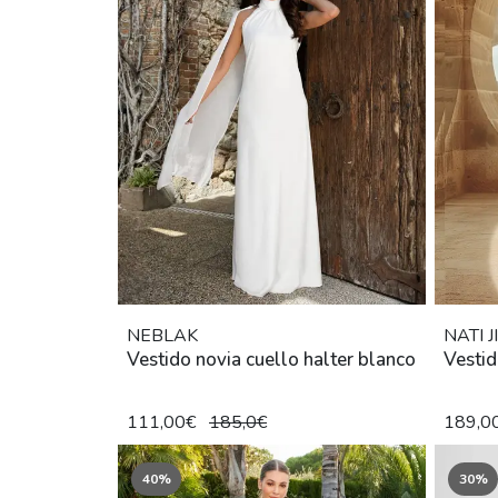
NEBLAK
NATI 
Vestido novia cuello halter blanco
Vestid
111,00€
185,0€
189,0
40%
30%