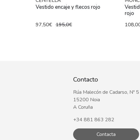
CENTELLA
MONC
Vestido encaje y flecos rojo
Vestid
rojo
97,50€
195,0€
108,0
Contacto
Rúa Malecón de Cadarso, Nº 5
15200 Noia
A Coruña
+34 881 863 282
Contacta