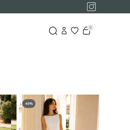
0
40%