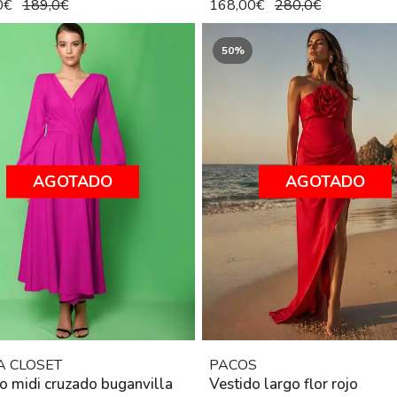
0€
189,0€
168,00€
280,0€
50%
AGOTADO
AGOTADO
A CLOSET
PACOS
o midi cruzado buganvilla
Vestido largo flor rojo