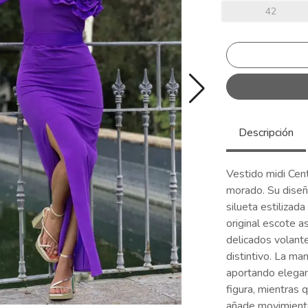
42
Descripción
Vestido midi Cen
morado. Su diseñ
silueta estilizad
original escote 
delicados volant
distintivo. La ma
aportando eleganc
figura, mientras 
añade movimiento 