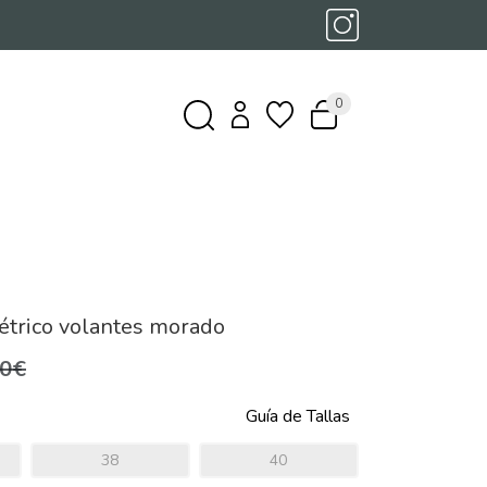
0
étrico volantes morado
,0€
Guía de Tallas
38
40