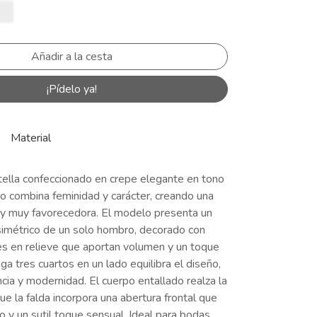
¡Pídelo ya!
Material
tella confeccionado en crepe elegante en tono
o combina feminidad y carácter, creando una
a y muy favorecedora. El modelo presenta un
asimétrico de un solo hombro, decorado con
es en relieve que aportan volumen y un toque
nga tres cuartos en un lado equilibra el diseño,
ia y modernidad. El cuerpo entallado realza la
que la falda incorpora una abertura frontal que
y un sutil toque sensual. Ideal para bodas,