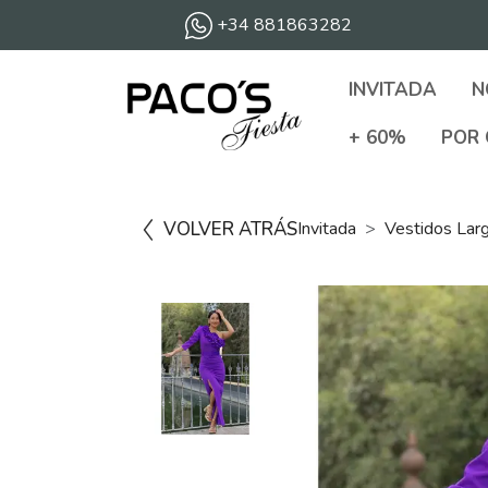
+34 881863282
INVITADA
N
+ 60%
POR 
VOLVER ATRÁS
Invitada
Vestidos Lar